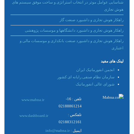
شناسایی عوامل موثر در انتخاب استراتژی و ساخت موفق سیستم های
هوش تجاری
راهکار هوش تجاری و داشبورد صنعت گاز
راهکار هوش تجاری و داشبورد دانشگاهها و موسسات پژوهشی
راهکار هوش تجاری و داشبورد صنعت بانکداری و موسسات مالی و
اعتباری
لینک های مفید
انجمن انفورماتیک ایران
سازمان نظام صنفی رایانه ای کشور
شورای عالی انفورماتیک
تلفن : 16-
www.mabna.ir
02188861214
تلفکس :
www.dashboard.ir
02188312161
ایمیل :
info@mabna.ir