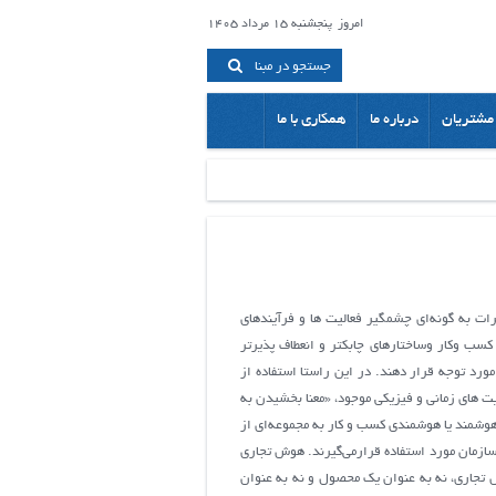
امروز
پنجشنبه 15 مرداد 1405
جستجو در مبنا
مشتریان
درباره ما
همکاری با ما
ات ﺑﻪ ﮔﻮﻧﻪاي ﭼﺸﻤﮕﯿﺮ ﻓﻌﺎﻟﯿﺖ ﻫﺎ و فرآیند‏های
ﮐﺴﺐ وﮐﺎر وﺳﺎﺧﺘﺎرﻫﺎي ﭼﺎﺑﮑﺘﺮ و اﻧﻌﻄﺎف ﭘﺬﯾﺮﺗﺮ
ﻮرد ﺗﻮﺟﻪ ﻗﺮار دﻫﻨﺪ. در این راستا استفاده از
یت های زمانی و فیزیکی موجود، «معنا بخشيدن به
 هوشمند یا هوشمندی کسب و کار به مجموعه‌اي از
ده سازمان مورد استفاده قرارمي‌گيرند. هوش تجاري
ردازد. هوش تجاري، نه به عنوان يک محصول و نه به عنوان