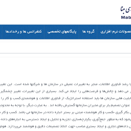
صولات نرم افزاری
گروه ها
پایگاههای تخصصی
کنفرانس ها و رخدادها
رشد فناوري اطلاعات، منجر به ﺗﻐﯿﯿﺮات ﻋﻤﯿﻘﯽ در سازمان ها و شرکتها شده است. اﯾﻦ ﺗﻐﯿﯿﺮ
ار ﻣﯽ دﻫﺪ و ﭼﺎﻟﺶ‏ﻫﺎ و ﻓﺮﺻﺖﻫﺎﯾﯽ را اﯾﺠﺎد ﻣﯽ ﮐﻨﺪ. ﺑﺴﯿﺎري از اﯾﻦ ﺗﻐﯿﯿﺮات، ﺗﻐﯿﯿﺮ ﭼﺸﻤﮕﯿﺮ 
ﺎﺑﻠﯿﺖ ﻫﺎﯾﯽ سازمان ها ﺑﺎﯾﺪ اﺳﺘﻔﺎده اﺳﺘﺮاﺗﮋﯾﮏ از ﻓﻨﺎوري اﻃﻼﻋﺎت و هوشمندی کسب و کار را ﻣ
 عنوان تصميم يار براي مديران سازمان‏ها گسترش يافته اند . به عبارت دیگر، با توجه به محدود
 بکار گیری «كسب و كار هوشمند» مبتنی بر بستر انباره داده در سازمان‏ها می باشد. کسب و کار
مي‌شود كه به‌ منظور جمع‌آوري، يكپارچه‌سازي، تجزيه ‌و‌ تحليل و ايجاد دسترسي به انباره‌هاي دا
ازش تحليلي برخط (OLAP) به تحليل داده‌هاي تجاري و ایجاد بستری مناسب جهت اتخاذ تصميمات دقيق و هوشمند مي‌پ