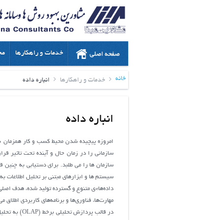
خدمات و راهکارها
مح
خانه
خدمات و راهکارها
انباره داده
انباره داده
امروزه پیچیده ﺷﺪن ﻣﺤﯿﻂ ﮐﺴﺐ و ﮐﺎر همزمان با 
سازمانی را در زمان حال و آﯾﻨﺪه تحت تاثیر قر
ﺳﺎزﻣﺎن ﻫﺎ را ﻣﯽ ﻃﻠﺒﺪ. ﺑﺮاي دﺳﺘﯿﺎﺑﯽ ﺑﻪ ﭼﻨﯿﻦ ﻗ
سيستم ها و ابزارهاي مبتني بر تحليل اطلاعات به
داد‌ه‌ها»ی متنوع و گسترده تولید شده، هدف اصلی
مهارت‌ها، فناوري‌ها و برنامه‌هاي كاربردي اطلاق 
در قالب پرد