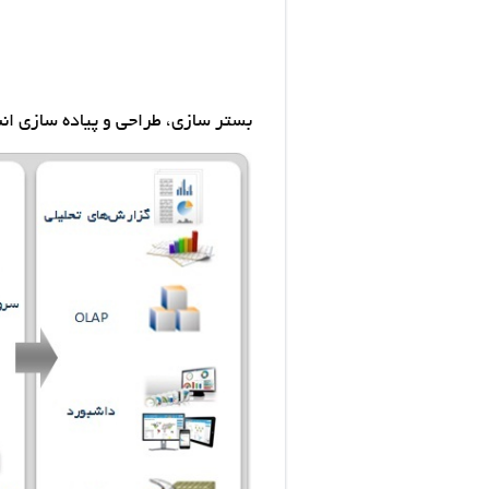
بستر سازی، طراحي و پياده ‏سازي انب