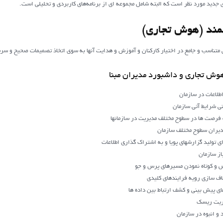
جديد مورد نظر است که البته شامل مجموعه اي از برنامه‌هاي کاربردي و تحليلي است.
مند (هوش تجاری)
ی متناسب و جامع در اختیار کارکنان و آموزش و هدایت آنها به سوي اتخاذ تصميمات صحیح و سري
 هوش تجاری و داشبورد مديران مبنا
طلاعات در سازمان
ي شرايط آتي سازمان
فرصت ها در سطوح مختلف مدیریت در سازمان‏ها
دیران سطوح مختلف سازمان
 تولید گزارشهای پویا و به اشتراک گذاری اطلاعات
از سازمان
کس و کوتاه نمودن مسیرهای پرس و جو
اف سازي رويه فرايندهاي کليدي
اي پيش بيني و كشف ارتباط بين داده ها
یریت ریسک
 و انبوه در سازمان