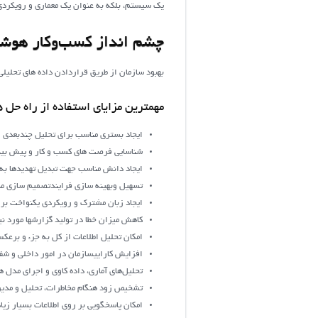
يک سيستم، بلکه به عنوان يک معماري و رويکردي 
چشم انداز كسب‌وكار هوش
بهبود سازمان از طريق قراردادن داده های تحلیل
مهم‏ترین مزایای استفاده از راه حل
ایجاد بستری مناسب برای تحلیل چندبعدی ا
شناسايي فرصت هاي كسب و كار و پيش بين
ایجاد دانش مناسب جهت تبدیل تهدیدها به 
تسهيل وبهينه سازي فرايندتصميم سازي م
ایجاد زبان مشترک و رویکردی یکنواخت برای
کاهش میزان خطا در تولید گزارش‏ها مورد نی
امکان تحلیل اطلاعات از کل به جزء و برع
افزايش کاراييسازمان در امور داخلي و شف
تحليل‌هاي آماري، داده کاوي و اجراي مدل ه
تشخيص زود هنگام مخاطرات، تحلیل و مد
امکان پاسخ‏گویی بر روی اطلاعات بسیار زیاد