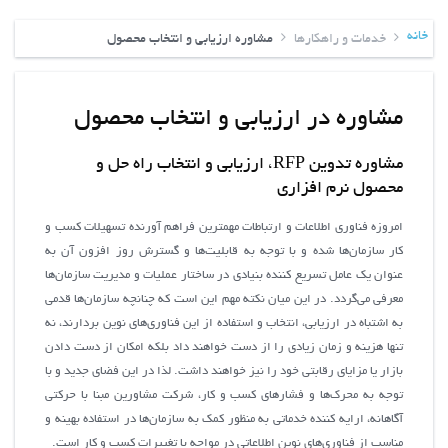
خانه
خدمات و راهکارها
مشاوره ارزیابی و انتخاب محصول
مشاوره در ارزیابی و انتخاب محصول
مشاوره تدوین RFP، ارزیابی و انتخاب راه حل و
محصول نرم افزاری
امروزه فناوري اطلاعات و ارتباطات مهمترين فراهم آورنده تسهيلات كسب و
كار سازمان‌ها شده و با توجه به قابليت‌ها و گسترش روز افزون آن به
عنوان يك عامل تسريع كننده بنيادي در ساختار عمليات و مديريت سازمان‌ها
معرفي مي‌گردد. در اين ميان نكته مهم اين است كه چنانچه سازمان‌ها قدمي
به اشتباه در ارزيابي، انتخاب و استفاده از اين فناوري‌هاي نوين بردارند، نه
تنها هزينه و زمان زيادي را از دست خواهند داد بلكه امكان از دست دادن
بازار يا مزاياي رقابتي خود را نيز خواهند داشت. لذا در اين فضاي جديد و با
توجه به محرك‌ها و فشارهاي كسب و كار، شركت مشاورين مبنا با حركتي
آگاهانه، ارايه كننده خدماتي به منظور كمك به سازمان‌ها در استفاده بهينه و
مناسب از فناوري‌هاي نوين اطلاعاتي در مواجه با تغييرات كسب و كار است.