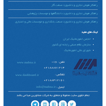
راهکار هوش تجاری و داشبورد صنعت گاز
راهکار هوش تجاری و داشبورد دانشگاهها و موسسات پژوهشی
راهکار هوش تجاری و داشبورد صنعت بانکداری و موسسات مالی و اعتباری
لینک های مفید
انجمن انفورماتیک ایران
سازمان نظام صنفی رایانه ای کشور
شورای عالی انفورماتیک
تلفن : 16-
www.mabna.ir
02188861214
تلفکس :
www.dashboard.ir
02188312161
ایمیل :
info@mabna.ir
تمام حقوق سایت محفوظ و متعلق به شرکت مشاورین مبنا می باشد