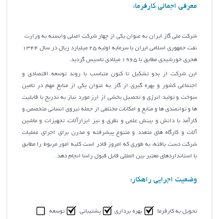
معرفی اجمالی کارفرما:
شرکت ملي گاز ايران به عنوان يکي از چهار شرکت اصلي وابسته به وزارت
نفت جمهوري اسلامي ايران با سرمايه اوليه 25 ميليارد ريال در سال 1344
هجري خورشيدي مطابق با 1965 ميلادي تاسيس گرديد.
اين شرکت از بدو تشکيل تا کنون متناسب با روند توسعه اقتصادي و
اجتماعي کشور و بهره گيري از گاز به عنوان يکي از منابع مهم در تامين
سوخت و توليد انرژي و تحصيل بخشي از ارز مورد نياز به تدریج با قابليت
ها و توانمندي ها و منابع و امکانات مختلفي از جمله نيروي انساني متخصص و
کارآمد با دانش و بينش علمي و نظري و نيز ابزارآلات، تجهيزات و ماشين
آلات و کارگاه هاي متعدد و متنوع پيشرفته و مدرن براي اجراي عمليات
شرکت دست يافته، به طوري که امروز قادر است کليه امور مربوط را مطابق
با استانداردهاي معتبر بين المللي قابل قبول راسا انجام دهد.
وضعیت اجرایی راهکار:
تحویل به کارفرما
بهره برداری
پشتیبانی
توسعه