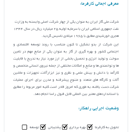
معرفی اجمالی کارفرما:
شرکت ملي گاز ايران به عنوان يکي از چهار شرکت اصلي وابسته به وزارت
نفت جمهوري اسلامي ايران با سرمايه اوليه 25 ميليارد ريال در سال 1344
هجري خورشيدي مطابق با 1965 ميلادي تاسيس گرديد.
اين شرکت از بدو تشکيل تا کنون متناسب با روند توسعه اقتصادي و
اجتماعي کشور و بهره گيري از گاز به عنوان يکي از منابع مهم در تامين
سوخت و توليد انرژي و تحصيل بخشي از ارز مورد نياز به تدریج با قابليت
ها و توانمندي ها و منابع و امکانات مختلفي از جمله نيروي انساني متخصص و
کارآمد با دانش و بينش علمي و نظري و نيز ابزارآلات، تجهيزات و ماشين
آلات و کارگاه هاي متعدد و متنوع پيشرفته و مدرن براي اجراي عمليات
شرکت دست يافته، به طوري که امروز قادر است کليه امور مربوط را مطابق
با استانداردهاي معتبر بين المللي قابل قبول راسا انجام دهد.
وضعیت اجرایی راهکار:
تحویل به کارفرما
بهره برداری
پشتیبانی
توسعه