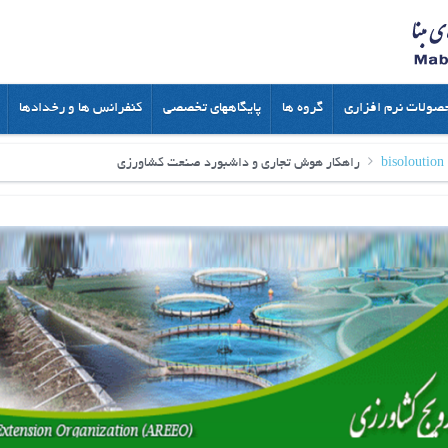
صولات نرم افزاری
گروه ها
پایگاههای تخصصی
کنفرانس ها و رخدادها
bisoloution
راهکار هوش تجاری و داشبورد صنعت کشاورزی