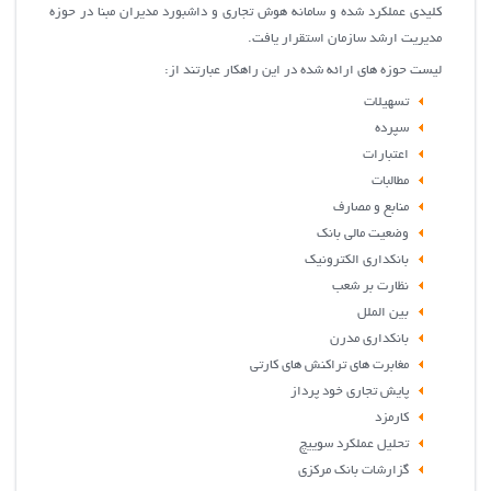
كليدي عملكرد شده و سامانه هوش تجاري و داشبورد مديران مبنا در حوزه
مديريت ارشد سازمان استقرار یافت.
لیست حوزه های ارائه شده در این راهکار عبارتند از:
تسهیلات
سپرده
اعتبارات
مطالبات
منابع و مصارف
وضعیت مالی بانک
بانکداری الکترونیک
نظارت بر شعب
بین الملل
بانکداری مدرن
مغابرت های تراکنش های کارتی
پایش تجاری خود پرداز
کارمزد
تحلیل عملکرد سوییچ
گزارشات بانک مرکزی