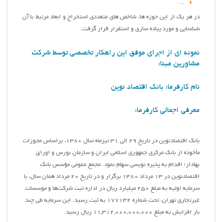
...
در هر یک از این حوزه ها، شاخص های متعددی استخراج و ابعاد مرتبط با آن
شناسایی و مورد پیاده سازی و استقرار قرار گرفت.
نمونه ای از اجرای موفق این راهکار تخصصی توسط شرکت
مشاورین مبنا:
نام کارفرما: بانک اقتصاد نوین
معرفی اجمالی کارفرما:
بانك اقتصادنوين در تاريخ 29 الي 31 تيرماه سال 1380، براساس مجوزات
مأخوذه از بانک مركزي جمهوري اسلامي ايران و سازمان بورس و اوراق
بهادار؛ اقدام به پذيره‌ نويسي سهام نمود. مجمع عمومي مؤسس بانک
اقتصادنوين در 13 مرداد 1380 برگزار و در تاريخ 20 مرداد همان سال، با
سرمايه اوليه به مبلغ 250 ميليارد ريال در اداره ثبت شرکت‌ها و موسسات
غيرتجاري تهران، تحت شماره 177132 به ثبت رسيد. این سرمایه طی چند
بار افزابش به مبلغ 11,312,000,000,000 ريال رسید.